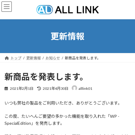
コ
ナ
ン
ビ
テ
ゲ
ン
ー
ツ
シ
へ
ョ
更新情報
ス
ン
キ
に
ッ
移
プ
動
トップ
更新情報
お知らせ
新商品を発表します。
新商品を発表します。
最
2021年2月1日
2021年4月30日
alllink01
終
更
いつも弊社の製品をご利用いただき、ありがとうございます。
新
日
時
この度、たいへんご要望の多かった機能を取り入れた「WP -
:
SpecialEdition」を発売します。