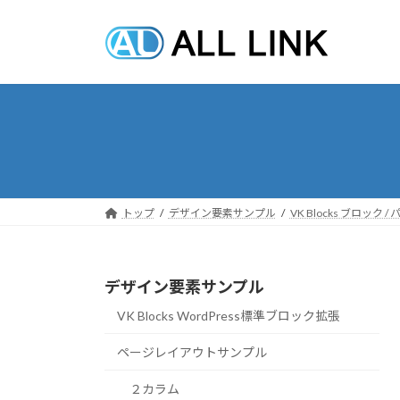
コ
ナ
ン
ビ
テ
ゲ
ン
ー
ツ
シ
へ
ョ
ス
ン
キ
に
ッ
移
プ
動
トップ
デザイン要素サンプル
VK Blocks ブロック
デザイン要素サンプル
VK Blocks WordPress標準ブロック拡張
ページレイアウトサンプル
２カラム