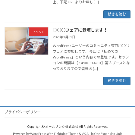
上、下記 URL よりお申し […]
続きを読む
○○○フェアに登壇します！
イベント
2021年1月31日
WordPressユーザーのコミュニティ東京○○○
フェアに参加します。 今回は「初めての
WordPress」という内容での登壇です。セッシ
ョンの時間は【 14:00 ~ 14:30 】第３ブースとな
っておりますので皆様お […]
続きを読む
プライバシーポリシー
Copyright © オールリンク株式会社 All Rights Reserved.
Powered by
WordPress
with
Lightning Theme
&
VK All in One Expansion Unit