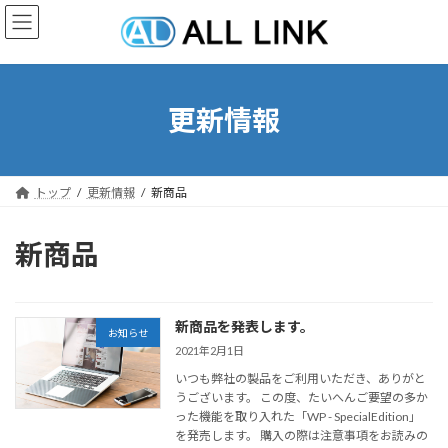
コ
ナ
ン
ビ
テ
ゲ
ン
ー
ツ
シ
へ
ョ
更新情報
ス
ン
キ
に
ッ
移
プ
動
トップ
更新情報
新商品
新商品
新商品を発表します。
お知らせ
2021年2月1日
いつも弊社の製品をご利用いただき、ありがと
うございます。 この度、たいへんご要望の多か
った機能を取り入れた「WP - SpecialEdition」
を発売します。 購入の際は注意事項をお読みの